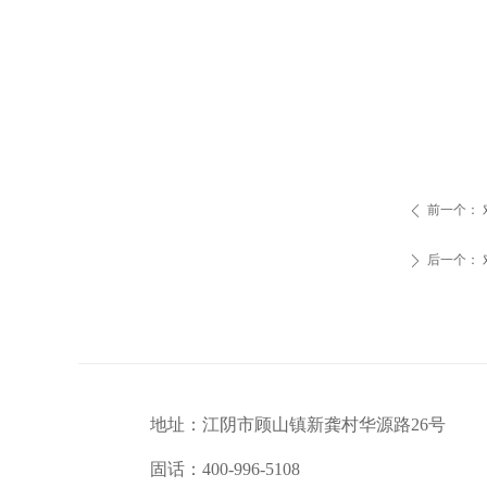
前一个：
ꄴ
后一个：
ꄲ
地址：
江阴市顾山镇新龚村华源路26号
固话：
400-996-5108